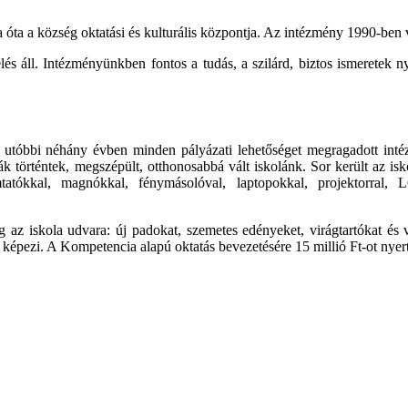
a óta a község oktatási és kulturális központja. Az intézmény 1990-ben 
ll. Intézményünkben fontos a tudás, a szilárd, biztos ismeretek nyúj
óbbi néhány évben minden pályázati lehetőséget megragadott intéz
k történtek, megszépült, otthonosabbá vált iskolánk. Sor került az is
atókkal, magnókkal, fénymásolóval, laptopokkal, projektorral, 
 az iskola udvara: új padokat, szemetes edényeket, virágtartókat és 
zét képezi. A Kompetencia alapú oktatás bevezetésére 15 millió Ft-ot nye