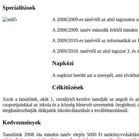
Specialitások
A 2008/2009-es tanévtől az alsó tagozaton az
A 2008/2009. tanév második felétől minden t
A 2009/2010-es tanévtől az informatikát az 1
A 2009/2010. tanévtől az alsó tagozat 3. és 4
Napközi
A napközi betölti azt a szerepét, ami elvárha
Célkitűzések
Azok a tanulóink, akik 1. osztálytól kezdve tanulják az angolt és a
csoportjainkkal az iskola és a község hírnevét szeretnénk öregbíteni;
meghatározhatják diákjaink iskolaválasztását a továbbtanulásnál.
Kedvezmények
Tanulóink 2008 óta minden tanév elején 5000 Ft tankönyvvásárlási