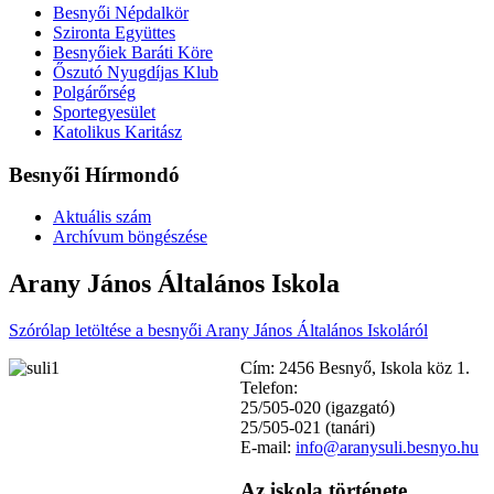
Besnyői Népdalkör
Szironta Együttes
Besnyőiek Baráti Köre
Őszutó Nyugdíjas Klub
Polgárőrség
Sportegyesület
Katolikus Karitász
Besnyői Hírmondó
Aktuális szám
Archívum böngészése
Arany János Általános Iskola
Szórólap letöltése a besnyői Arany János Általános Iskoláról
Cím: 2456 Besnyő, Iskola köz 1.
Telefon:
25/505-020 (igazgató)
25/505-021 (tanári)
E-mail:
info@aranysuli.besnyo.hu
Az iskola története