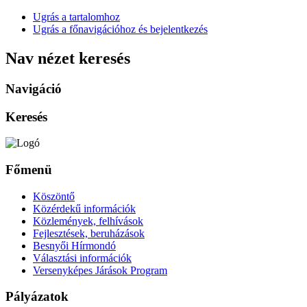
Ugrás a tartalomhoz
Ugrás a főnavigációhoz és bejelentkezés
Nav nézet keresés
Navigáció
Keresés
Főmenü
Köszöntő
Közérdekű információk
Közlemények, felhívások
Fejlesztések, beruházások
Besnyői Hírmondó
Választási információk
Versenyképes Járások Program
Pályázatok