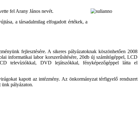
vette fel Arany János nevét.
tása, a társadalmilag elfogadott értékek, a
ményünk fejlesztésére. A sikeres pályázatoknak köszönhetően 2008
kolai informatikai labor korszerűsítésére, 20db új számítógéppel, LCD
LCD televíziókkal, DVD lejátszókkal, fényképezőgéppel látta el
virágokat kapott az intézmény. Az önkormányzat térfigyelő rendszert
rt ünk pályázaton.