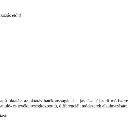
kozás előtt)
ú oktatás: az oktatás hatékonyságának a javítása, újszerű módszerek
 tanuló- és tevékenységközpontú, differenciált módszerek alkalmazására 
ást: