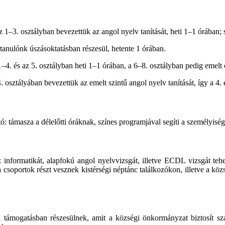
 1–3. osztályban bevezettük az angol nyelv tanítását, heti 1–1 órában; s
anulónk úszásoktatásban részesül, hetente 1 órában.
–4. és az 5. osztályban heti 1–1 órában, a 6–8. osztályban pedig emelt
. osztályában bevezettük az emelt szintű angol nyelv tanítását, így a 4.
tó: támasza a délelőtti óráknak, színes programjával segíti a személyiségf
z informatikát, alapfokú angol nyelvvizsgát, illetve ECDL vizsgát te
 a csoportok részt vesznek kistérségi néptánc találkozókon, illetve a k
 támogatásban részesülnek, amit a községi önkormányzat biztosít szá