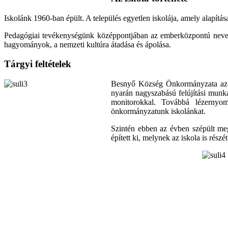
Iskolánk 1960-ban épült. A település egyetlen iskolája, amely alapítás
Pedagógiai tevékenységünk középpontjában az emberközpontú nevelés á
hagyományok, a nemzeti kultúra átadása és ápolása.
Tárgyi feltételek
Besnyő Község Önkormányzata az ut
nyarán nagyszabású felújítási munká
monitorokkal. Továbbá lézernyomt
önkormányzatunk iskolánkat.
Szintén ebben az évben szépült meg
épített ki, melynek az iskola is rés