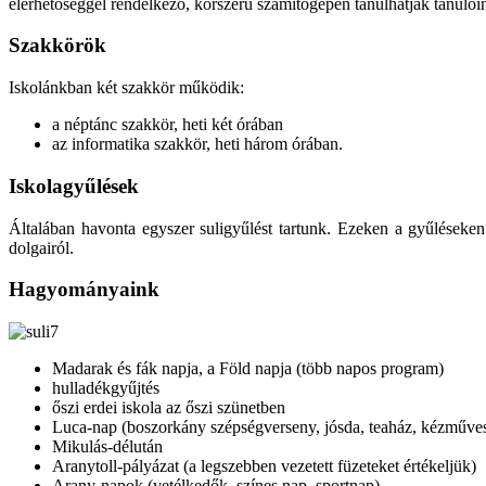
elérhetőséggel rendelkező, korszerű számítógépen tanulhatják tanulói
Szakkörök
Iskolánkban két szakkör működik:
a néptánc szakkör, heti két órában
az informatika szakkör, heti három órában.
Iskolagyűlések
Általában havonta egyszer suligyűlést tartunk. Ezeken a gyűléseken 
dolgairól.
Hagyományaink
Madarak és fák napja, a Föld napja (több napos program)
hulladékgyűjtés
őszi erdei iskola az őszi szünetben
Luca-nap (boszorkány szépségverseny, jósda, teaház, kézműves
Mikulás-délután
Aranytoll-pályázat (a legszebben vezetett füzeteket értékeljük)
Arany-napok (vetélkedők, színes nap, sportnap)