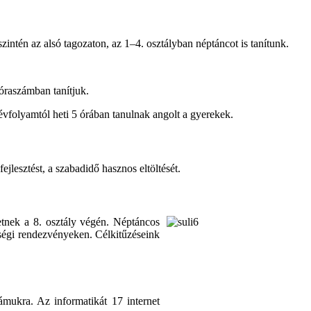
zintén az alsó tagozaton, az 1–4. osztályban néptáncot is tanítunk.
 óraszámban tanítjuk.
 évfolyamtól heti 5 órában tanulnak angolt a gyerekek.
ejlesztést, a szabadidő hasznos eltöltését.
hetnek a 8. osztály végén. Néptáncos
özségi rendezvényeken. Célkitűzéseink
mukra. Az informatikát 17 internet