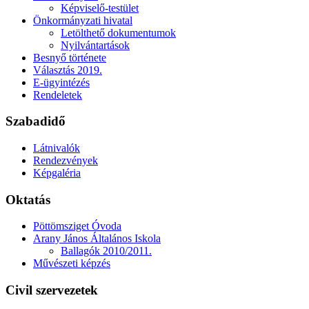
Képviselő-testület
Önkormányzati hivatal
Letölthető dokumentumok
Nyilvántartások
Besnyő története
Választás 2019.
E-ügyintézés
Rendeletek
Szabadidő
Látnivalók
Rendezvények
Képgaléria
Oktatás
Pöttömsziget Óvoda
Arany János Általános Iskola
Ballagók 2010/2011.
Művészeti képzés
Civil szervezetek