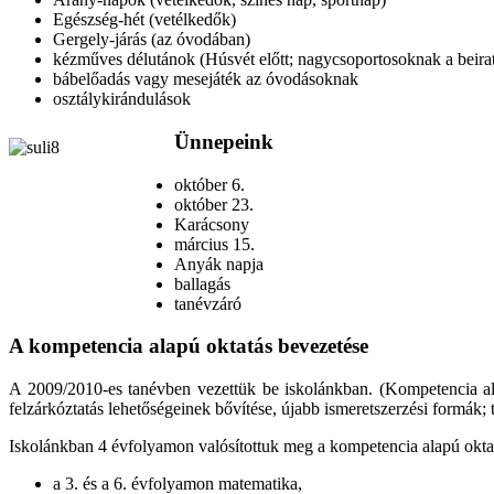
Egészség-hét (vetélkedők)
Gergely-járás (az óvodában)
kézműves délutánok (Húsvét előtt; nagycsoportosoknak a beirat
bábelőadás vagy mesejáték az óvodásoknak
osztálykirándulások
Ünnepeink
október 6.
október 23.
Karácsony
március 15.
Anyák napja
ballagás
tanévzáró
A kompetencia alapú oktatás bevezetése
A 2009/2010-es tanévben vezettük be iskolánkban. (Kompetencia alap
felzárkóztatás lehetőségeinek bővítése, újabb ismeretszerzési formák;
Iskolánkban 4 évfolyamon valósítottuk meg a kompetencia alapú oktat
a 3. és a 6. évfolyamon matematika,