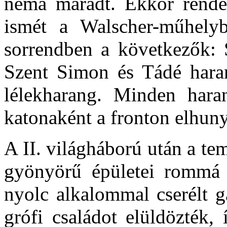
néma maradt. Ekkor rende
ismét a Walscher-műhely
sorrendben a következők: S
Szent Simon és Tádé haran
lélekharang. Minden hara
katonaként a fronton elhuny
A II. világháború után a t
gyönyörű épületei rommá 
nyolc alkalommal cserélt g
grófi családot elüldözték,