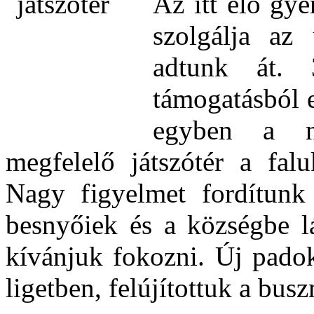
Az itt élő gye
szolgálja az 
adtunk át. 3
támogatásból e
egyben a n
megfelelő játszótér a fal
Nagy figyelmet fordítunk 
besnyőiek és a községbe l
kívánjuk fokozni. Új padok
ligetben, felújítottuk a busz