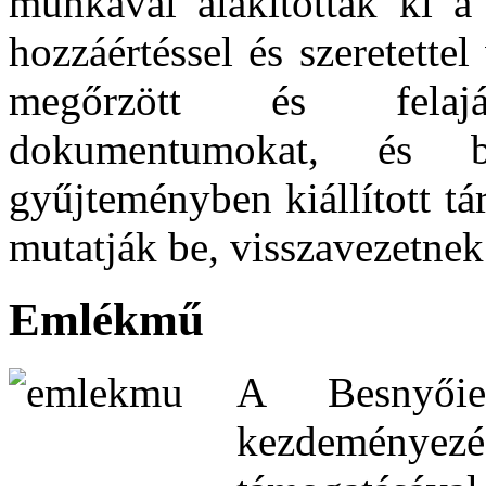
munkával alakították ki a
hozzáértéssel és szeretettel
megőrzött és felaján
dokumentumokat, és b
gyűjteményben kiállított tá
mutatják be, visszavezetne
Emlékmű
A Besnyőie
kezdeményez