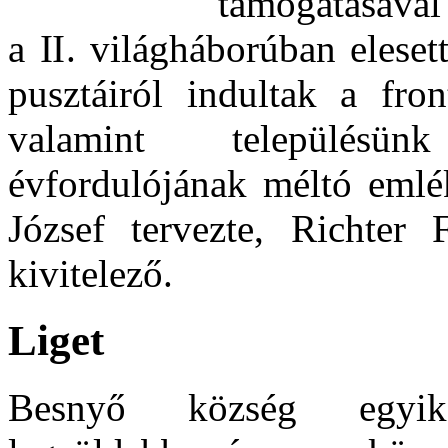
támogatásával
a II. világháborúban elese
pusztáiról indultak a fro
valamint településün
évfordulójának méltó emlé
József tervezte, Richter
kivitelező.
Liget
Besnyő község egyik 