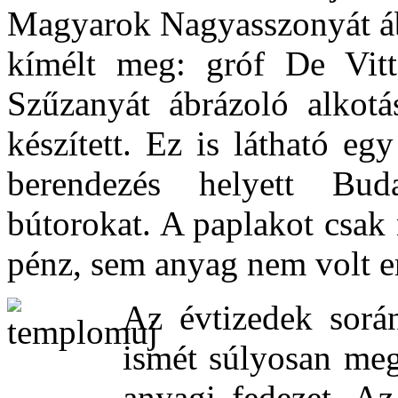
Magyarok Nagyasszonyát ábr
kímélt meg: gróf De Vitt
Szűzanyát ábrázoló alkotá
készített. Ez is látható egy
berendezés helyett Buda
bútorokat. A paplakot csak 
pénz, sem anyag nem volt er
Az évtizedek sorá
ismét súlyosan meg
anyagi fedezet. Az