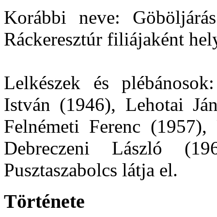
Korábbi neve: Göböljárá
Ráckeresztúr filiájaként hel
Lelkészek és plébánosok
István (1946), Lehotai Já
Felnémeti Ferenc (1957), 
Debreczeni László (19
Pusztaszabolcs látja el.
Története