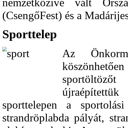
nemzetközivé vált Orszá
(CsengőFest) és a Madárijesz
Sporttelep
Az Önkormá
köszönhetőe
sportöltözőt
újraépített
sporttelepen a sportolási
strandröplabda pályát, stra