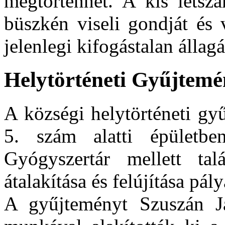
megtörténhet. A kis létsz
büszkén viseli gondját és 
jelenlegi kifogástalan álla
Helytörténeti Gyűjtem
A községi helytörténeti gy
5. szám alatti épületb
Gyógyszertár mellett tal
átalakítása és felújítása pál
A gyűjteményt Szuszán Já