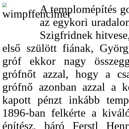
A templomépítés go
az egykori uradalo
Szigfridnek hitvese
első szülött fiának, Györg
gróf ekkor nagy összegg
grófnőt azzal, hogy a csa
grófnő azonban azzal a ké
kapott pénzt inkább templ
1896-ban felkérte a kivál
építész, báró Ferstl Hen