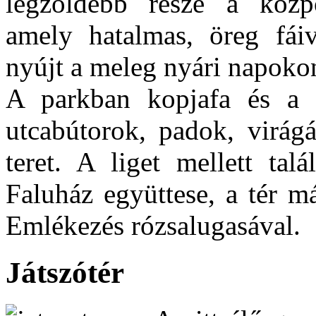
legzöldebb része a közp
amely hatalmas, öreg fáiv
nyújt a meleg nyári napokon
A parkban kopjafa és a 
utcabútorok, padok, virágá
teret. A liget mellett tal
Faluház együttese, a tér má
Emlékezés rózsalugasával.
Játszótér