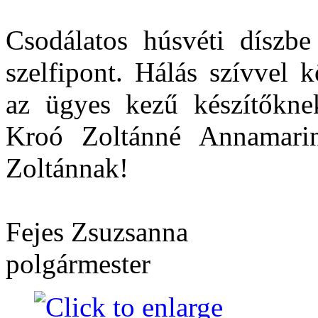
Csodálatos húsvéti díszbe 
szelfipont. Hálás szívvel 
az ügyes kezű készítőkne
Kroó Zoltánné Annamarin
Zoltánnak!
Fejes Zsuzsanna
polgármester