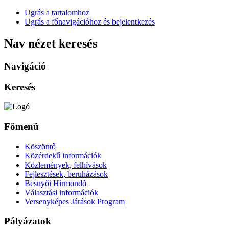
Ugrás a tartalomhoz
Ugrás a főnavigációhoz és bejelentkezés
Nav nézet keresés
Navigáció
Keresés
Főmenü
Köszöntő
Közérdekű információk
Közlemények, felhívások
Fejlesztések, beruházások
Besnyői Hírmondó
Választási információk
Versenyképes Járások Program
Pályázatok