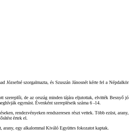
ad Józsefné szorgalmazta, és Szuszán Jánosnét kérte fel a Népdalkör
t szereplői, de az ország minden tájára eljutottak, elvitték Besnyő jó
 meghívják egymást. Évenként szerepléseik száma 6 -14.
seken, rendezvényeken rendszeresen részt vettek. Több ezüst, arany,
ítést értek el.
t, arany, egy alkalommal Kiváló Együttes fokozatot kaptak.