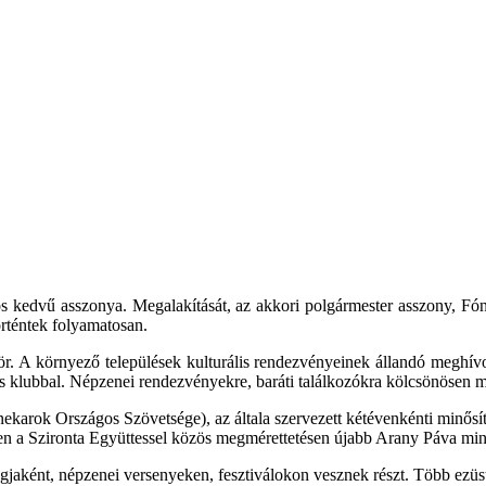
 kedvű asszonya. Megalakítását, az akkori polgármester asszony, Fón
örténtek folyamatosan.
ör. A környező települések kulturális rendezvényeinek állandó meghívot
jas klubbal. Népzenei rendezvényekre, baráti találkozókra kölcsönösen
arok Országos Szövetsége), az általa szervezett kétévenkénti minősíté
 a Szironta Együttessel közös megmérettetésen újabb Arany Páva minős
jaként, népzenei versenyeken, fesztiválokon vesznek részt. Több ezüs