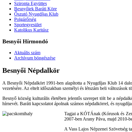
Szironta Együttes
Besnyőiek Baráti Köre
Őszutó Nyugdíjas Klub
Polgárőrség
Sportegyesület
Katolikus Karitász
Besnyői Hírmondó
Aktuális szám
Archívum böngészése
Besnyői Népdalkör
A Besnyői Népdalkört 1991-ben alapította a Nyugdíjas Klub 14 dalos
vezetésére. Az eltelt időszakban személyi és létszám beli változások t
Besnyő község kulturális életében jelentős szerepet tölt be a népdalk
hírnevét. Baráti kapcsolatot ápolnak számos népdalkörrel, és nyugdí
Tagjai a KÓTÁnak (Kórusok és Zenek
2007-ben Arany Páva, majd 2010-ben
A Vass Lajos Népzenei Szövetség tag