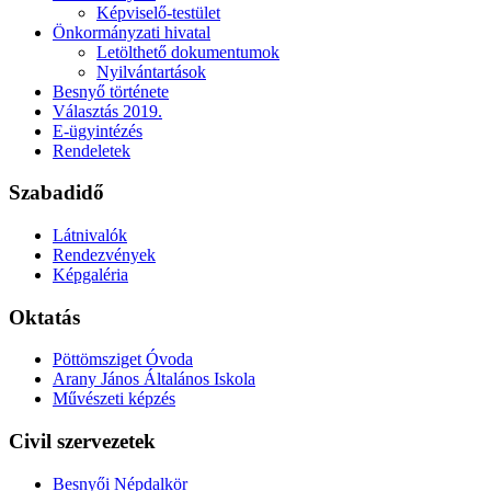
Képviselő-testület
Önkormányzati hivatal
Letölthető dokumentumok
Nyilvántartások
Besnyő története
Választás 2019.
E-ügyintézés
Rendeletek
Szabadidő
Látnivalók
Rendezvények
Képgaléria
Oktatás
Pöttömsziget Óvoda
Arany János Általános Iskola
Művészeti képzés
Civil szervezetek
Besnyői Népdalkör