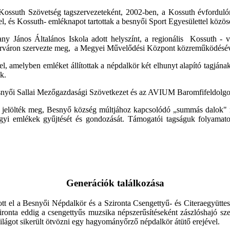
ssuth Szövetség tagszervezeteként, 2002-ben, a Kossuth évfordulón,
l, és Kossuth- emléknapot tartottak a besnyői Sport Egyesülettel közös
y János Általános Iskola adott helyszínt, a regionális Kossuth -
hérváron szervezte meg, a Megyei Művelődési Központ közreműködésév
 amelyben emléket állítottak a népdalkör két elhunyt alapító tagjána
k.
nyői Sallai Mezőgazdasági Szövetkezet és az AVIUM Baromfifeldolgo
 jelölték meg, Besnyő község múltjához kapcsolódó „summás dalok" m
árgyi emlékek gyűjtését és gondozását. Támogatói tagságuk folyama
Generációk találkozása
ott el a Besnyői Népdalkör és a Szironta Csengettyű- és Citeraegyütte
Szironta eddig a csengettyűs muzsika népszerűsítéseként zászlóshajó s
lágot sikerült ötvözni egy hagyományőrző népdalkör átütő erejével.