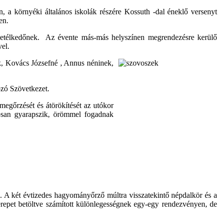
 a környéki általános iskolák részére Kossuth -dal éneklő versenyt
en.
 vetélkedőnek. Az évente más-más helyszínen megrendezésre kerülő
el.
k, Kovács Józsefné , Annus néninek,
zó Szövetkezet.
egőrzését és átörökítését az utókor
tosan gyarapszik, örömmel fogadnak
s. A két évtizedes hagyományőrző múltra visszatekintő népdalkör és a
zerepet betöltve számított különlegességnek egy-egy rendezvényen, de