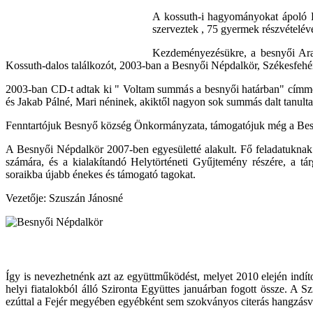
A kossuth-i hagyományokat ápoló Ko
szerveztek , 75 gyermek részvételéve
Kezdeményezésükre, a besnyői Aran
Kossuth-dalos találkozót, 2003-ban a Besnyői Népdalkör, Székesfe
2003-ban CD-t adtak ki " Voltam summás a besnyői határban" címmel,
és Jakab Pálné, Mari néninek, akiktől nagyon sok summás dalt tanulta
Fenntartójuk Besnyő község Önkormányzata, támogatójuk még a Bes
A Besnyői Népdalkör 2007-ben egyesületté alakult. Fő feladatuknak
számára, és a kialakítandó Helytörténeti Gyűjtemény részére, a t
soraikba újabb énekes és támogató tagokat.
Vezetője: Szuszán Jánosné
Így is nevezhetnénk azt az együttműködést, melyet 2010 elején indít
helyi fiatalokból álló Szironta Együttes januárban fogott össze. A 
ezúttal a Fejér megyében egyébként sem szokványos citerás hangzásvi